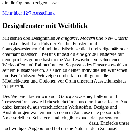
dir alle Optionen zeigen lassen.
Mehr über 12/7 Ausstellung
Designfenster mit Weitblick
Mit seinen drei Designlinien
Avantgarde
,
Modern
und
New Classic
ist Josko absolut am Puls der Zeit bei Fenstern und
Ganzglassystemen. Ob minimalistisch, schlicht und zeitgemäß oder
charmant klassisch – bei uns findest du eine große Fenstervielfalt,
denn p
ro Designlinie hast du die Wahl zwischen verschiedenen
Werkstoffen und Rahmenbreiten. So passt jedes Fenster sowohl zu
seinem Einsatzbereich, als auch zu deinen individuellen Wünschen
und Bedürfnissen. Wir zeigen und erklären dir gerne alle
Möglichkeiten und Optionen vor Ort in unserem Ausstellungshaus
in Freistadt.
Des Weiteren bieten wir auch Ganzglassysteme, Balkon- und
Terrassentüren sowie Hebeschiebetüren aus dem Hause Josko. Auch
dabei kannst du aus verschiedenen Werkstoffen, Designs und
Ausführungen wählen und so deinem Zuhause eine persönliche
Note verleihen. Selbstverständlich gibt es auch den passenden
Sonnen- bzw. Sichtschutz und Insektenschutz
dazu. Entdecke unser
hochwertiges Angebot und hol dir die Natur in dein Zuhause!