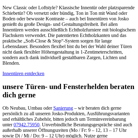
New Classic oder Loftstyle? Klassische Innentür oder platzsparende
Schiebetür? Ob versetzt oder bündig, Ton in Ton mit Wand oder
Boden oder bewusste Kontraste – auch bei Innentüren von Josko
genießt du große Design- und Gestaltungsfreiheit. Bei allen
Innentüren werden ausschließlich Echtholzfurniere mit biologischem
Flachskern verwendet. Die patentierten Echtholzkanten und das
praktische „Soft-Close & Stop“-System sorgen für lange
Lebensdauer. Besonders flexibel bist du bei der Wahl deiner Türen
nicht dank flexibler Höhengestaltung in 1-Zentimeterschritten,
sondern auch dank individuell gestaltbaren Zargen, Lichten und
Blenden.
Innentüren entdecken
unsere Türen- und Fensterhelden beraten
dich gerne
Ob Neubau, Umbau oder
Sanierung
– w
ir beraten dich gerne
persönlich zu all unseren Josko-Produkten, Ausführungsvarianten
und erhältliches Zubehör, bitten jedoch um Terminvereinbarung
unter
07942.75950
. Unverbindliche Beratungsgespräche sind auch
außerhalb unserer Öffnungszeiten (Mo / Fr: 9 – 12, 13 – 17 Uhr
sowie Di / Mi / Do: 9 – 12 Uhr) möglich. Nutze gerne